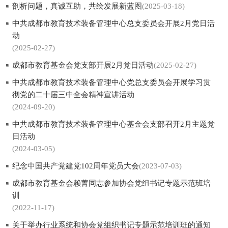
剖析问题，真诚互助，共绘发展新蓝图
(2025-03-18)
中共成都市教育技术装备管理中心总支委员会开展2月党日活
动
(2025-02-27)
成都市教育基金会党支部开展2月党日活动
(2025-02-27)
中共成都市教育技术装备管理中心党总支委员会开展学习贯
彻党的二十届三中全会精神宣讲活动
(2024-09-20)
中共成都市教育技术装备管理中心基金会支部召开2月主题党
日活动
(2024-03-05)
纪念中国共产党建党102周年党员大会
(2023-07-03)
成都市教育基金会赖菁同志参加协会党组书记专题示范班培
训
(2022-11-17)
关于举办行业系统和协会党组织书记专题示范培训班的通知