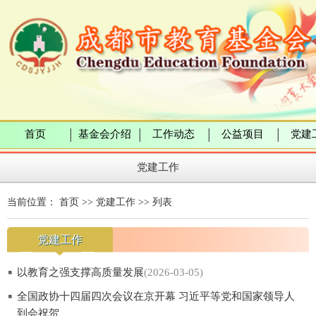
首页
基金会介绍
工作动态
公益项目
党建
│
│
│
│
党建工作
当前位置：
首页
>>
党建工作
>> 列表
党建工作
以教育之强支撑高质量发展
(2026-03-05)
全国政协十四届四次会议在京开幕 习近平等党和国家领导人
到会祝贺