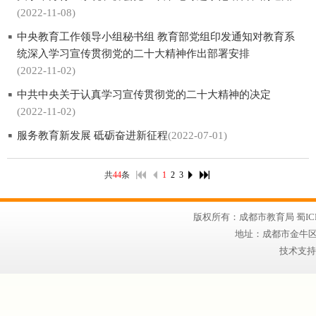
(2022-11-08)
中央教育工作领导小组秘书组 教育部党组印发通知对教育系
统深入学习宣传贯彻党的二十大精神作出部署安排
(2022-11-02)
中共中央关于认真学习宣传贯彻党的二十大精神的决定
(2022-11-02)
服务教育新发展 砥砺奋进新征程
(2022-07-01)
共
44
条
1
2
3
版权所有：成都市教育局 蜀ICP备
地址：成都市金牛区同兴
技术支持