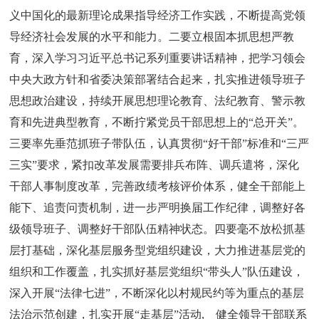
义中国化的最新理论成果指导经济工作实践，不断提高党领
导经济社会发展的水平和能力。二要立根固本抓思想严教
育，深入学习习近平总书记系列重要讲话精神，把学习领会
中央大政方针和省委决策部署结合起来，扎实推进领导班子
思想政治建设，持续开展思想理论教育、法纪教育、警示教
育和先进典型教育，不断拧紧党员干部思想上的“总开关”。
三要率先垂范抓班子带队伍，认真贯彻“好干部”标准和“三严
三实”要求，紧扣改革发展需要排兵布阵、调兵遣将，深化
干部人事制度改革，完善政绩考核评价体系，健全干部能上
能下、追责问责机制，进一步严明换届工作纪律，调整好各
级领导班子、调整好干部队伍精神状态。四要毫不放松抓基
层打基础，深化基层服务型党组织建设，大力推进基层党的
组织和工作覆盖，扎实抓好基层党组织“带头人”队伍建设，
深入开展“法律七进”，不断深化以村规民约等为重点的基层
法治示范创建，扎实开展“走基层”活动, 健全领导干部联系