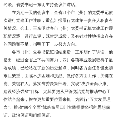
约谈。省委书记王东明主持会议并讲话。
在为期一天的会议中，全省21个市（州）的党委书记依
次进行党建工作述职，重点汇报履行党建第一责任人职责有
关情况。会上，王东明对各市（州）党委书记抓党建工作履
职情况逐一进行点评，既肯定成绩，又有针对性地指出存在
的问题和不足，指明了下一步努力方向。
各市（州）党委书记汇报结束后，王东明作了讲话。他
指出，经过全省上下共同努力，四川各项事业发展取得了显
著成绩，已经站在了新的历史起点，同时各方面任务也更加
艰巨繁重，面临不少困难和挑战。做好各方面工作，关键在
党、关键在人。落实省委决策部署、实现“决胜全面小康、
建设经济强省”目标，尤其要把从严管党治党与推动中心工
作结合起来，摆在更加重要位置来抓，为践行“五大发展理
念”、推动“四个全面”战略布局四川实践提供坚强的思想保
证、政治保证和组织保证。