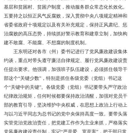
基层和贫困村、贫困户制度，推动服务群众常态化长效化。
五要持之以恒正风气反腐败，深入贯彻中央八项规定精神和
省委省政府十项规定以及有关补充规定，保持正风肃纪、惩
治腐败的高压态势，持续抓好警示教育和建章立制，加快构
建不敢腐、不能腐、不想腐的制度机制。
王东明还对各市（州）委书记进行了党风廉政建设集体
约谈，重点对带头遵守廉洁自律规定、履行党风廉政建设责
任提出要求。他强调，加强班子队伍建设，必须抓住领导干
部这个“关键少数”，特别是抓住各级党委（党组）书记这
个“关键中的关键”。各级党委（党组）书记要带头严守政治
纪律政治规矩，任何时候都要保持政治清醒，加强对党员干
部的教育引导，坚决维护中央权威，在思想上政治上行动上
与以习近平同志为总书记的党中央保持高度一致。要带头落
实管党治党政治责任，把党建工作作为主业来抓，严格落实
党风廉政建设责任制，牢记“严是爱、宽是害”，把干部日常