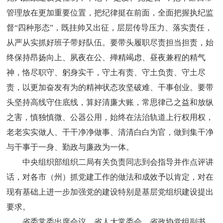
管理放在更加重要位置，把纪律挺在前面，全面把握执纪监
督“四种形态”，既挂帅又出征，层层传导压力、落实责任，
从严从实抓好班子带好队伍。要带头履职尽责担当担责，始
终保持昂扬向上、夙夜在公、殚精竭虑、昼夜兼程的精气
神，恪尽职守、躬身实干，守土有责、守土负责、守土尽
责，以更加奋发有为的精神状态攻坚破难、干事创业。要带
头坚持高线守住底线，算好清廉大账，常思律己之益和放纵
之害，慎独慎微、公器公用，始终在法治轨道上行权用权，
老老实实做人、干干净净做事、清清白白为官，做到集干净
与干事于一身、勤政与廉政为一体。
中央组织部组织二局有关负责同志到会指导并作点评讲
话，对各市（州）抓党建工作的做法和成效予以肯定，对在
现有基础上进一步加强党的建设特别是基层党组织建设提出
要求。
省委常委出席会议。省人大常委会、省政协党组副书