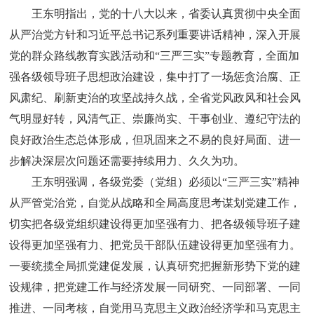
王东明指出，党的十八大以来，省委认真贯彻中央全面
从严治党方针和习近平总书记系列重要讲话精神，深入开展
党的群众路线教育实践活动和“三严三实”专题教育，全面加
强各级领导班子思想政治建设，集中打了一场惩贪治腐、正
风肃纪、刷新吏治的攻坚战持久战，全省党风政风和社会风
气明显好转，风清气正、崇廉尚实、干事创业、遵纪守法的
良好政治生态总体形成，但巩固来之不易的良好局面、进一
步解决深层次问题还需要持续用力、久久为功。
王东明强调，各级党委（党组）必须以“三严三实”精神
从严管党治党，自觉从战略和全局高度思考谋划党建工作，
切实把各级党组织建设得更加坚强有力、把各级领导班子建
设得更加坚强有力、把党员干部队伍建设得更加坚强有力。
一要统揽全局抓党建促发展，认真研究把握新形势下党的建
设规律，把党建工作与经济发展一同研究、一同部署、一同
推进、一同考核，自觉用马克思主义政治经济学和马克思主